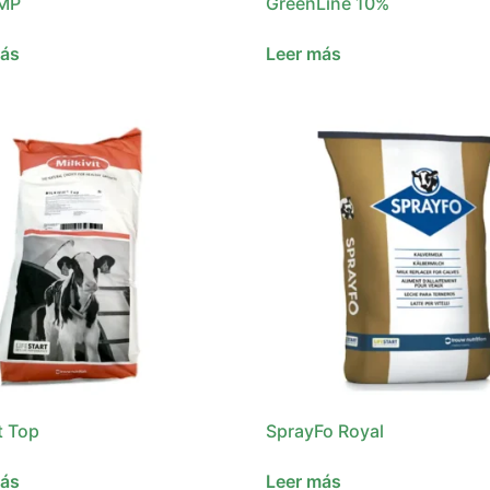
-MP
GreenLine 10%
más
Leer más
t Top
SprayFo Royal
más
Leer más