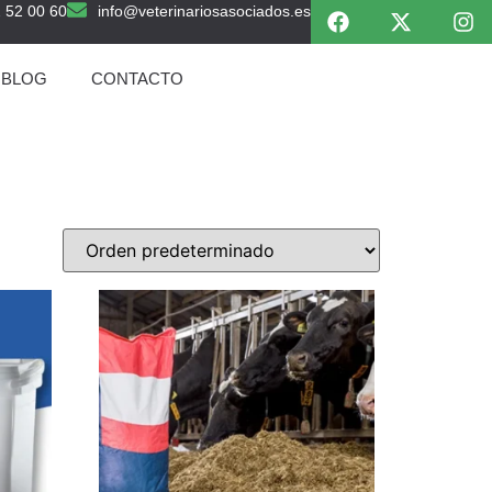
 52 00 60
info@veterinariosasociados.es
BLOG
CONTACTO