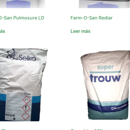
O-San Pulmosure LD
Farm-O-San Rediar
más
Leer más