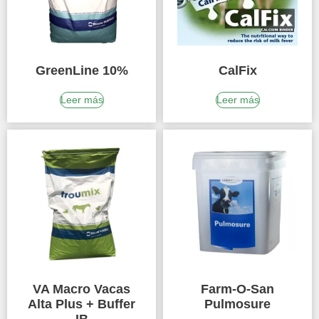
GreenLine 10%
CalFix
Leer más
Leer más
VA Macro Vacas
Farm-O-San
Alta Plus + Buffer
Pulmosure
IB