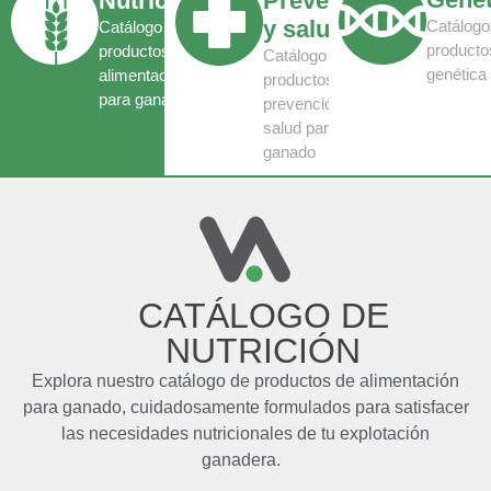
Nutrición
Prevención
y salud
Catálogo
Catálogo de
producto
productos de
Catálogo de
genética
alimentación
productos de
para ganado
prevención y
salud para
ganado
CATÁLOGO DE
NUTRICIÓN
Explora nuestro catálogo de productos de alimentación
para ganado, cuidadosamente formulados para satisfacer
las necesidades nutricionales de tu explotación
ganadera.