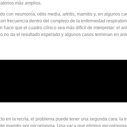
atorios más amplios.
do con neumonía, otitis media, artritis, mamitis y, en algunos c
con frecuencia dentro del complejo de la enfermedad respirator
n hace que el cuadro clínico sea más difícil de interpretar: el
ento no da el resultado esperado y algunos casos terminan en an
o en la recría, el problema puede tener una segunda cara: la t
 de mamitis por micoplasma. Una vaca que elimina micoplasmas