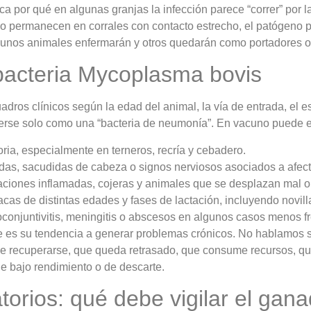
ca por qué en algunas granjas la infección parece “correr” por la
 o permanecen en corrales con contacto estrecho, el patógeno p
 algunos animales enfermarán y otros quedarán como portadores o
bacteria Mycoplasma bovis
adros clínicos según la edad del animal, la vía de entrada, el e
erse solo como una “bacteria de neumonía”. En vacuno puede es
ia, especialmente en terneros, recría y cebadero.
aídas, sacudidas de cabeza o signos nerviosos asociados a afecta
iculaciones inflamadas, cojeras y animales que se desplazan mal 
vacas de distintas edades y fases de lactación, incluyendo novil
conjuntivitis, meningitis o abscesos en algunos casos menos f
nte es su tendencia a generar problemas crónicos. No hablamos s
e recuperarse, que queda retrasado, que consume recursos, que
e bajo rendimiento o de descarte.
torios: qué debe vigilar el gan