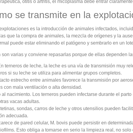
péutica, otitis o artritis, el micoplasma debe entrar claramente 
mo se transmite en la explotac
explotaciones es la introducción de animales infectados, inclui
r las que la compra de animales, la mezcla de orígenes y la a
rmal puede estar eliminando el patógeno y sembrarlo en un lote
n son varias y conviene repasarlas porque de ellas dependen la
n terneros de leche, la leche es una vía de transmisión muy re
os si su leche se utiliza para alimentar grupos completos.
ntacto estrecho entre animales favorece la transmisión por aero
s con mala ventilación o alta densidad.
 al nacimiento. Los terneros pueden infectarse durante el part
tras vacas adultas.
etinas, sondas, carros de leche y otros utensilios pueden facilit
ción adecuada.
rece de pared celular, M. bovis puede persistir en determinad
ofilms. Esto obliga a tomarse en serio la limpieza real, no solo 