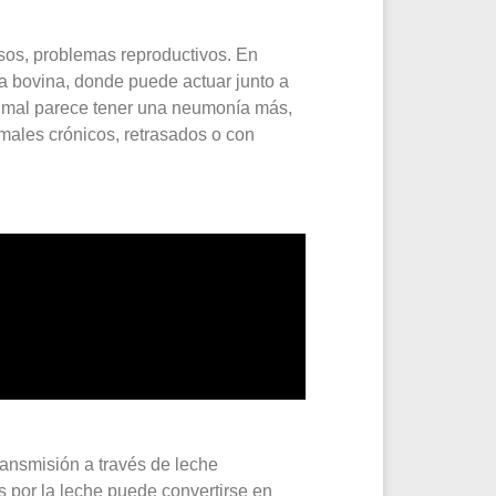
asos, problemas reproductivos. En
ia bovina, donde puede actuar junto a
 animal parece tener una neumonía más,
imales crónicos, retrasados o con
ransmisión a través de leche
 por la leche puede convertirse en