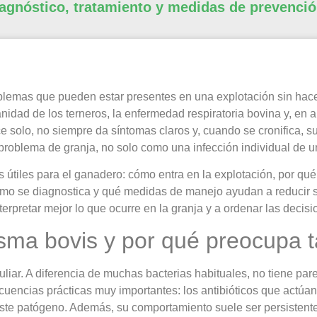
diagnóstico, tratamiento y medidas de prevenció
emas que pueden estar presentes en una explotación sin hacer
dad de los terneros, la enfermedad respiratoria bovina y, en a
e solo, no siempre da síntomas claros y, cuando se cronifica, s
roblema de granja, no solo como una infección individual de u
 útiles para el ganadero: cómo entra en la explotación, por qué
o se diagnostica y qué medidas de manejo ayudan a reducir su i
nterpretar mejor lo que ocurre en la granja y a ordenar las decisio
sma bovis y por qué preocupa t
iar. A diferencia de muchas bacterias habituales, no tiene pare
uencias prácticas muy importantes: los antibióticos que actúan
 este patógeno. Además, su comportamiento suele ser persistente