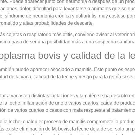
rtante. Puede aparecer junto con neumonía o después de un proc
laciones, dolor, dificultad para levantarse o animales que se qu
el síndrome de neumonía crónica y poliartritis, muy costoso p
rometido y altas probabilidades de descarte.
s cojeras o respiratorio más otitis, conviene avisar al veterinar
asma pasa de ser una posibilidad más a una sospecha sanitaria
oplasma bovis y calidad de la l
ambién puede aparecer asociado a mamitis. Este punto es espe
ud de la vaca, calidad de la leche y riesgo para la recría si se
r a vacas en distintas lactaciones y también se ha descrito en 
 la leche, inflamación de uno o varios cuartos, caída de produc
ón de varios cuartos o casos con mala respuesta al tratamient
e la leche, cualquier proceso de mamitis compromete la producci
 existe eliminación de M. bovis, la leche deja de ser solo un p