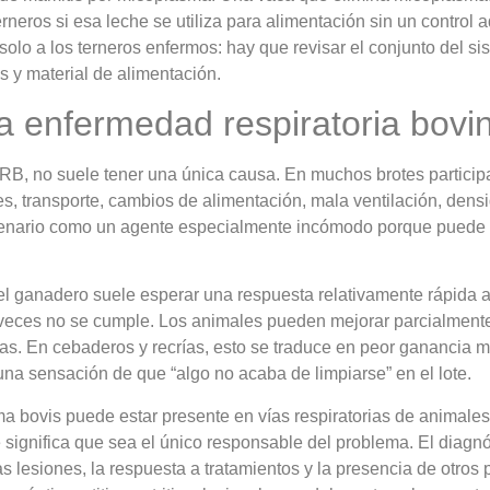
rneros si esa leche se utiliza para alimentación sin un control
olo a los terneros enfermos: hay que revisar el conjunto del s
es y material de alimentación.
la enfermedad respiratoria bovi
RB, no suele tener una única causa. En muchos brotes participan
es, transporte, cambios de alimentación, mala ventilación, densi
nario como un agente especialmente incómodo porque puede agr
el ganadero suele esperar una respuesta relativamente rápida a
eces no se cumple. Los animales pueden mejorar parcialmente,
as. En cebaderos y recrías, esto se traduce en peor ganancia me
na sensación de que “algo no acaba de limpiarse” en el lote.
 bovis puede estar presente en vías respiratorias de animale
significa que sea el único responsable del problema. El diagnós
, las lesiones, la respuesta a tratamientos y la presencia de otr