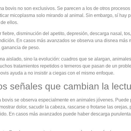
a bovis no son exclusivos. Se parecen a los de otros procesos
icar micoplasma solo mirando al animal. Sin embargo, sí hay 
de ellos.
fiebre, disminución del apetito, depresión, descarga nasal, tos, 
condición. En casos más avanzados se observa una disnea más 
a ganancia de peso.
oma aislado, sino la evolución: cuadros que se alargan, animal
hos tratamientos repetidos o terneros que pasan de un problem
ovis ayuda a no insistir a ciegas con el mismo enfoque.
: dos señales que cambian la lec
 bovis se observa especialmente en animales jóvenes. Puede pa
mostrar dolor, sacudir la cabeza, rascarse o frotarse las orejas
mido. En casos más avanzados puede haber descarga purulenta p